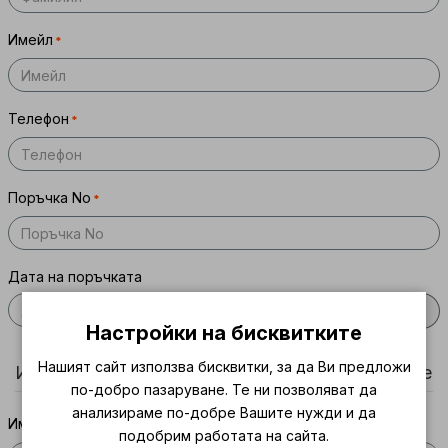
Имейл
Телефон
Поръчка No
Дата на поръчката
Настройки на бисквитките
Нашият сайт използва бисквитки, за да Ви предложи
Информация за продукта и причина за връщане
по-добро пазаруване. Те ни позволяват да
анализираме по-добре Вашите нужди и да
Име на продукта
подобрим работата на сайта.