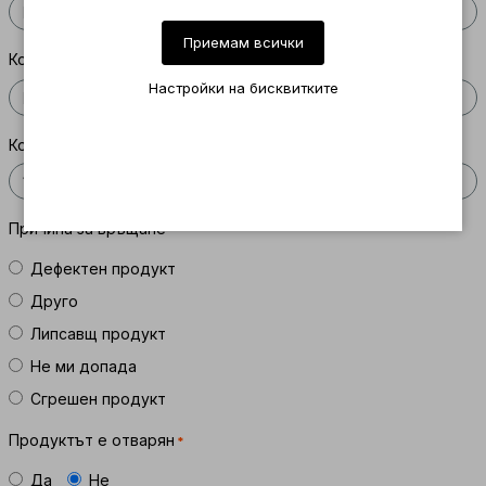
Приемам всички
Код на продукта
Настройки на бисквитките
Количество
Причина за връщане
Дефектен продукт
Друго
Липсавщ продукт
Не ми допада
Сгрешен продукт
Продуктът е отварян
Да
Не