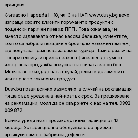
връщане.
Съгласно Наредба Н-18, чл. 3 на НАП www.dusy.bg вече
изпраща своите клиенти поръчаните продукти с
пощенски паричен превод ППП . Това означава, че
вместо издаваната от нас касова бележка, клиентите,
които са избрали плащане в брой чрез наложен платеж,
ще получават разписка за самия куриер. Тази е различна
товарителница и признат закона фискален документ
извършена продажба покупка със силата касов бон.
Моля пазете издадената случай, решите да замените
или върнете закупения продукт.
Dusy.bg прави всичко възможно, в случай на рекламация,
тя да бъде уредена в най-кратък срок. За предявяване
на рекламации, моля да се свържете с нас на тел. 0882
009 872
Всички уреди имат производствена гаранция от 12
месеца. За гаранционно обслужване се приемат
артикули само с фабрични дефекти.