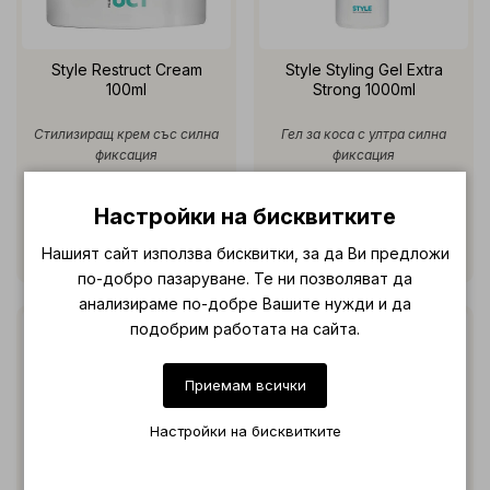
Style Restruct Cream
Style Styling Gel Extra
100ml
Strong 1000ml
Стилизиращ крем със силна
Гел за коса с ултра силна
фиксация
фиксация
€ 19.89 (38.90 лв.)
€ 27.05 (52.91 лв.)
Настройки на бисквитките
Нашият сайт използва бисквитки, за да Ви предложи
по-добро пазаруване. Те ни позволяват да
анализираме по-добре Вашите нужди и да
подобрим работата на сайта.
Приемам всички
Настройки на бисквитките