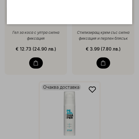
Style Styling Gel Extra
Style Pearl Shaper 30ml
Strong 150ml
Гел за коса с ултра силна
Стилизиращ крем със силна
фиксация
фиксация и перлен блясък
€ 12.73 (24.90 лв.)
€ 3.99 (7.80 лв.)
Очаква доставка