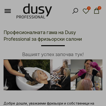
0
0
Професионалната гама на Dusy
Professional за фризьорски салони
Вашият успех започва тук!
Добре дошли, уважаеми фризьори и собственици на