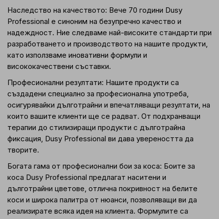
Наследство на качеството: Вече 70 години Dusy
Professional е синоним на безупречно качество и
надеждност. Ние следваме най-високите стандарти при
разработването и производството на нашите продукти,
като използваме иновативни формули и
висококачествени съставки.
Професионални резултати: Нашите продукти са
създадени специално за професионална употреба,
осигурявайки дълготрайни и впечатляващи резултати, на
които вашите клиенти ще се радват. От подхранващи
терапии до стилизиращи продукти с дълготрайна
фиксация, Dusy Professional ви дава увереността да
творите.
Богата гама от професионални бои за коса: Боите за
коса Dusy Professional предлагат наситени и
дълготрайни цветове, отлична покривност на белите
коси и широка палитра от нюанси, позволяващи ви да
реализирате всяка идея на клиента. Формулите са