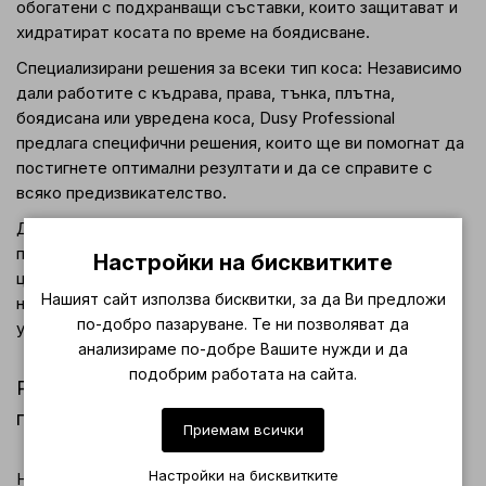
обогатени с подхранващи съставки, които защитават и
хидратират косата по време на боядисване.
Специализирани решения за всеки тип коса: Независимо
дали работите с къдрава, права, тънка, плътна,
боядисана или увредена коса, Dusy Professional
предлага специфични решения, които ще ви помогнат да
постигнете оптимални резултати и да се справите с
всяко предизвикателство.
Доверие от професионалистите: Dusy Professional е
предпочитан избор на много фризьори и салони, които
Настройки на бисквитките
ценят качеството, ефективността и иновативността на
Нашият сайт използва бисквитки, за да Ви предложи
нашите продукти. Присъединете се към тях и се
по-добро пазаруване. Те ни позволяват да
убедете сами!
анализираме по-добре Вашите нужди и да
подобрим работата на сайта.
Регистрирайте се сега и получете специални
предимства!
Приемам всички
Настройки на бисквитките
Ние ценим нашите партньори – професионалните