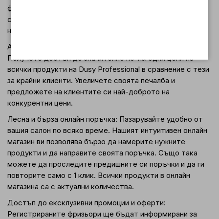
фризьори и фризьорски салони. Затова ви предлагаме
специални условия за пазаруване след регистрация на
нашия сайт:
Атрактивни цени, ексклузивно за професионалисти:
Получете достъп до значително по-изгодни цени на
всички продукти на Dusy Professional в сравнение с тези
за крайни клиенти. Увеличете своята печалба и
предложете на клиентите си най-доброто на
конкурентни цени.
Лесна и бърза онлайн поръчка: Пазарувайте удобно от
вашия салон по всяко време. Нашият интуитивен онлайн
магазин ви позволява бързо да намерите нужните
продукти и да направите своята поръчка. Също така
можете да проследите предишните си поръчки и да ги
повторите само с 1 клик. Всички продукти в онлайн
магазина са с актуални количества.
Достъп до ексклузивни промоции и оферти:
Регистрираните фризьори ще бъдат информирани за