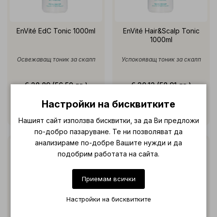
EnVité EdC Tonic 1000ml
EnVité Hair&Scalp Tonic
1000ml
Освежаващ тоник за скалп
Успокояващ тоник за скалп
€ 28.89 (56.50 лв.)
€ 30.12 (58.91 лв.)
Настройки на бисквитките
Нашият сайт използва бисквитки, за да Ви предложи
по-добро пазаруване. Те ни позволяват да
анализираме по-добре Вашите нужди и да
подобрим работата на сайта.
Приемам всички
Настройки на бисквитките