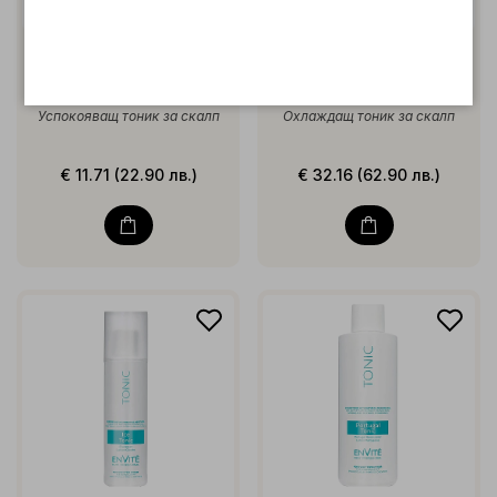
EnVité Hair&Scalp Tonic
EnVité Ice Tonic 1000ml
200ml
Успокояващ тоник за скалп
Охлаждащ тоник за скалп
€ 11.71 (22.90 лв.)
€ 32.16 (62.90 лв.)