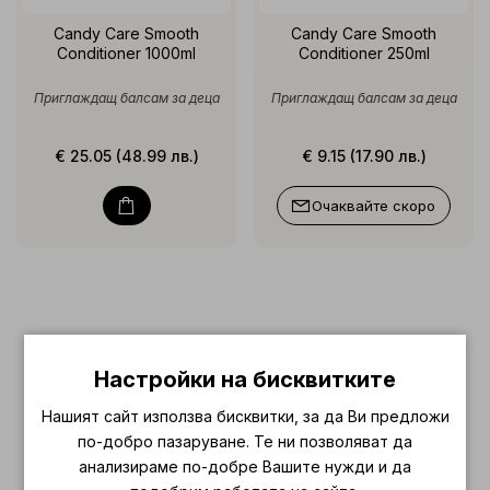
Candy Care Smooth
Candy Care Smooth
Conditioner 1000ml
Conditioner 250ml
Приглаждащ балсам за деца
Приглаждащ балсам за деца
€ 25.05 (48.99 лв.)
€ 9.15 (17.90 лв.)
Очаквайте скоро
Настройки на бисквитките
Нашият сайт използва бисквитки, за да Ви предложи
по-добро пазаруване. Те ни позволяват да
анализираме по-добре Вашите нужди и да