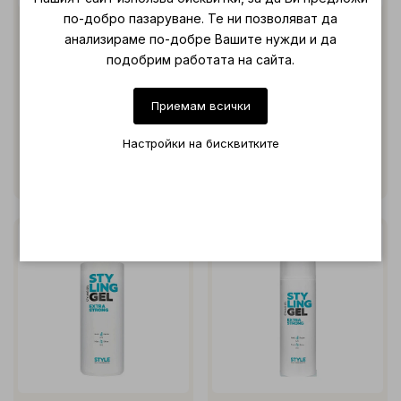
по-добро пазаруване. Те ни позволяват да
Style Scruff Cream 50ml
Style Spray Wax 300ml
анализираме по-добре Вашите нужди и да
подобрим работата на сайта.
Гел паста с ултра силна
Спрей вакса за текстура и
фиксация и UV защита
обем
Приемам всички
€ 12.73 (24.90 лв.)
€ 25.00 (48.90 лв.)
Настройки на бисквитките