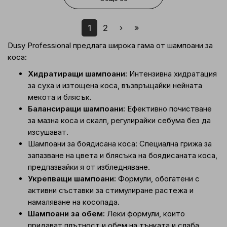
1
2
›
»
Dusy Professional предлага широка гама от шампоани за
коса:
Хидратиращи шампоани:
Интензивна хидратация
за суха и изтощена коса, възвръщайки нейната
мекота и блясък.
Балансиращи шампоани:
Ефективно почистване
за мазна коса и скалп, регулирайки себума без да
изсушават.
Шампоани за боядисана коса: Специална грижа за
запазване на цвета и блясъка на боядисаната коса,
предпазвайки я от избледняване.
Укрепващи шампоани:
Формули, обогатени с
активни съставки за стимулиране растежа и
намаляване на косопада.
Шампоани за обем:
Леки формули, които
придават плътност и обем на тънката и слаба