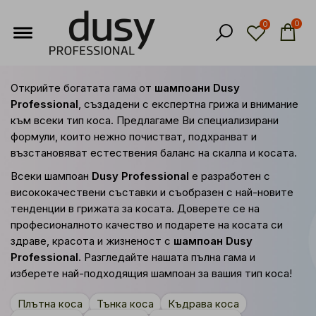
0
0
Открийте богатата гама от
шампоани Dusy
Professional
, създадени с експертна грижа и внимание
към всеки тип коса. Предлагаме Ви специализирани
формули, които нежно почистват, подхранват и
възстановяват естествения баланс на скалпа и косата.
Всеки шампоан
Dusy Professional
е разработен с
висококачествени съставки и съобразен с най-новите
тенденции в грижата за косата. Доверете се на
професионалното качество и подарете на косата си
здраве, красота и жизненост с
шампоан Dusy
Professional
. Разгледайте нашата пълна гама и
изберете най-подходящия шампоан за вашия тип коса!
Плътна коса
Тънка коса
Къдрава коса