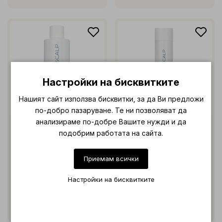
Настройки на бисквитките
Нашият сайт използва бисквитки, за да Ви предложи
по-добро пазаруване. Те ни позволяват да
анализираме по-добре Вашите нужди и да
EnVité Scalp Anti-Grease
EnVité Scalp Anti-Grease
подобрим работата на сайта.
Shampoo 1000ml
Shampoo 250ml
Дълбоко почистващ
Дълбоко почистващ
Приемам всички
шампоан за мазен скалп
шампоан за мазен скалп
Настройки на бисквитките
€ 18.36 (35.91 лв.)
€ 10.23 (20.01 лв.)