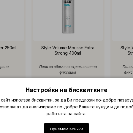
er 250ml
Style Volume Mousse Extra
Style
Strong 400ml
St
орена
Пяна за обем с екстремно силна
Пяна 
фиксация
фикс
лв.)
€ 28.58 (55.90 лв.)
€ 
Настройки на бисквитките
е
Добавяне
сайт използва бисквитки, за да Ви предложи по-добро пазару
позволяват да анализираме по-добре Вашите нужди и да подо
работата на сайта.
Приемам всички