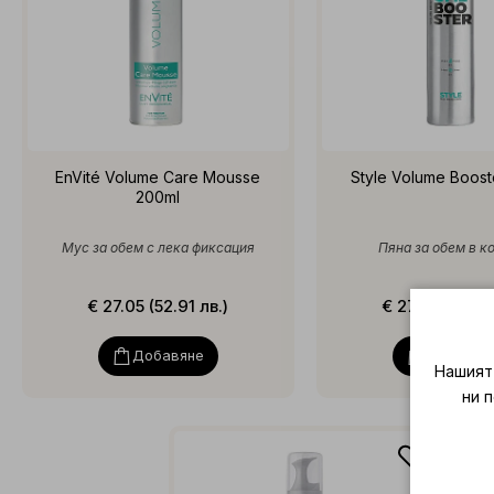
EnVité Volume Care Mousse
Style Volume Boost
200ml
Мус за обем с лека фиксация
Пяна за обем в к
€ 27.05 (52.91 лв.)
€ 27.05 (52.91 
Добавяне
Добавян
Нашият 
ни 