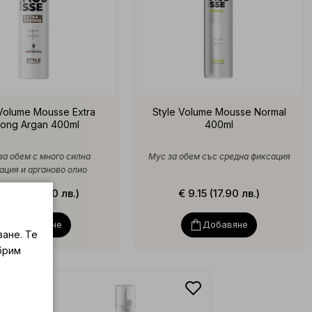
 Volume Mousse Extra
Style Volume Mousse Normal
rong Argan 400ml
400ml
за обем с много силна
Мус за обем със средна фиксация
ация и арганово олио
28.58 (55.90 лв.)
€ 9.15 (17.90 лв.)
Добавяне
Добавяне
ване. Те
брим