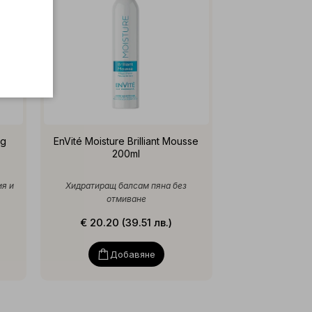
ng
EnVité Moisture Brilliant Mousse
200ml
ия и
Хидратиращ балсам пяна без
отмиване
€ 20.20 (39.51 лв.)
Добавяне