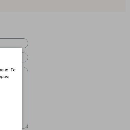
ване. Те
брим