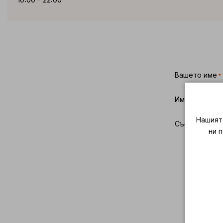
Вашето име
Имейл адрес
Нашият 
Съобщение
ни 