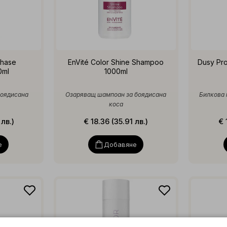
Phase
EnVité Color Shine Shampoo
Dusy Pro
0ml
1000ml
боядисана
Озаряващ шампоан за боядисана
Билкова 
коса
 лв.)
€ 18.36 (35.91 лв.)
€ 
е
Добавяне