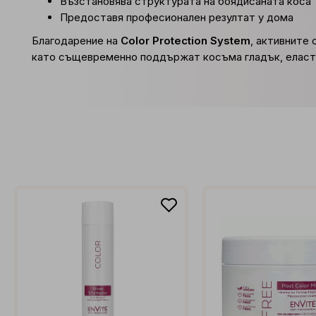
Възстановява структурата на боядисаната коса
Предоставя професионален резултат у дома
Благодарение на
Color Protection System
, активните
като същевременно поддържат косъма гладък, еласти