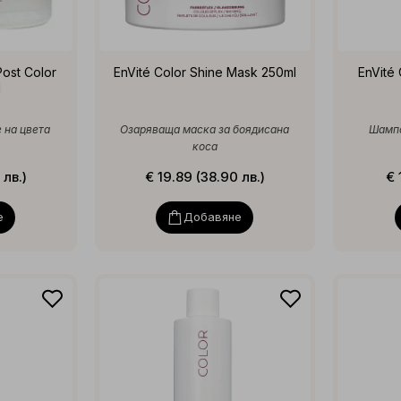
Post Color
EnVité Color Shine Mask 250ml
EnVité
l
 на цвета
Озаряваща маска за боядисана
Шампо
коса
 лв.)
€ 19.89 (38.90 лв.)
€ 
е
Добавяне