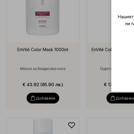
Нашият 
ни 
EnVité Color Mask 1000ml
EnVité Color Reflex C
Pearl 250m
Маска за боядисана коса
Оцветяващ балсам
€ 43.92 (85.90 лв.)
€ 17.90 (35.01 
Добавяне
Добавян