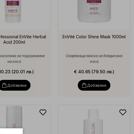
fessional EnVite Herbal
EnVité Color Shine Mask 1000ml
Acid 200ml
киселина за подхранване
Озаряваща маска за боядисана
на коса
коса
10.23 (20.01 лв.)
€ 40.65 (79.50 лв.)
Добавяне
Добавяне