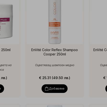
k 250ml
EnVité Color Reflex Shampoo
EnVité C
Cooper 250ml
цвета на
Оцветяващ шампоан медно
Оцве
оса
 лв.)
€ 25.31 (49.50 лв.)
€ 
е
Добавяне