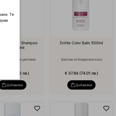
ване. Те
брим
 Color Reflex Shampoo
EnVite Color Balm 1000ml
Fuchsia 250ml
яващ шампоан циклама
Балсам за боядисана коса
25.31 (49.50 лв.)
€ 37.84 (74.01 лв.)
Добавяне
Добавяне