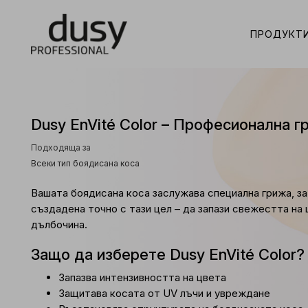
ПРОДУКТ
Dusy EnVité Color – Професионална г
Подходяща за
Всеки тип боядисана коса
Вашата боядисана коса заслужава специална грижа, за 
създадена точно с тази цел – да запази свежестта на 
дълбочина.
Защо да изберете Dusy EnVité Color?
Запазва интензивността на цвета
Защитава косата от UV лъчи и увреждане