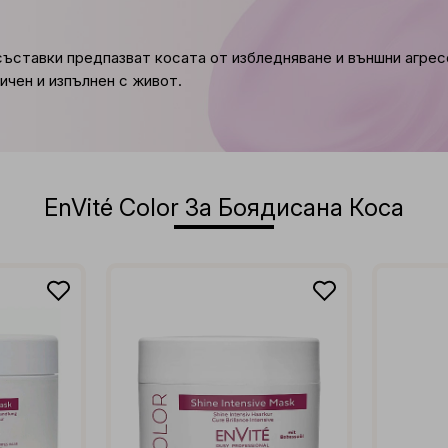
 съставки предпазват косата от избледняване и външни агрес
чен и изпълнен с живот.
EnVité Color За Боядисана Коса