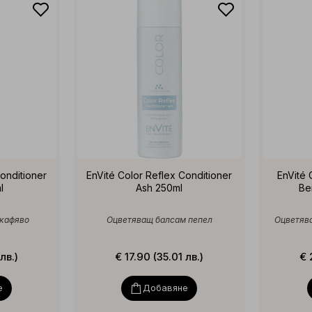
onditioner
EnVité Color Reflex Conditioner
EnVité
l
Ash 250ml
Be
 кафяво
Оцветяващ балсам пепел
Оцветяв
лв.)
€ 17.90 (35.01 лв.)
€ 
е
Добавяне