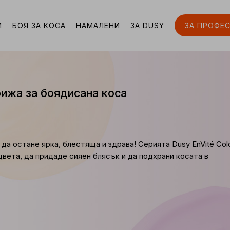
И
БОЯ ЗА КОСА
НАМАЛЕНИ
ЗА DUSY
ЗА ПРОФЕ
рижа за боядисана коса
да остане ярка, блестяща и здрава! Серията Dusy EnVité Colo
цвета, да придаде сияен блясък и да подхрани косата в