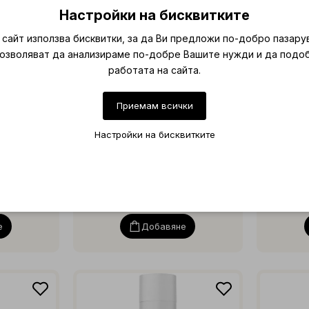
Настройки на бисквитките
сайт използва бисквитки, за да Ви предложи по-добро пазару
позволяват да анализираме по-добре Вашите нужди и да подо
работата на сайта.
Приемам всички
onditioner
EnVité Color Reflex Shampoo
EnVité
l
Pearl 250ml
Настройки на бисквитките
 перла
Оцветяващ шампоан перла
Оцвет
лв.)
€ 25.31 (49.50 лв.)
€ 
е
Добавяне