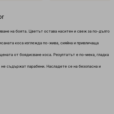
or
яване на боята. Цветът остава наситен и свеж за по-дълго
исаната коса изглежда по-жива, сияйна и привличаща
щената от боядисване коса. Резултатът е по-мека, гладка
 не съдържат парабени. Насладете се на безопасна и