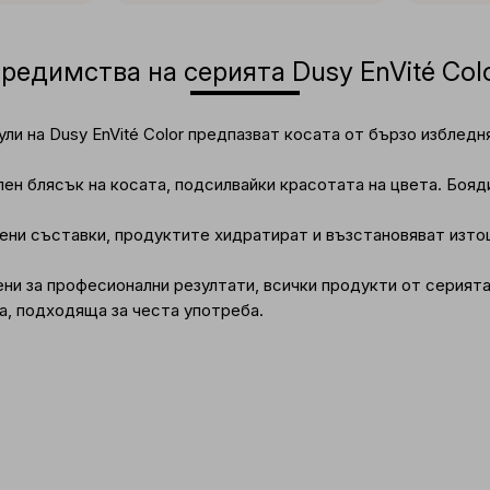
редимства на серията Dusy EnVité Col
ли на Dusy EnVité Color предпазват косата от бързо избледн
н блясък на косата, подсилвайки красотата на цвета. Бояд
вени съставки, продуктите хидратират и възстановяват изто
ни за професионални резултати, всички продукти от серията
а, подходяща за честа употреба.