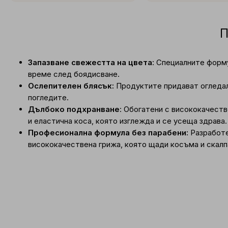
П
Запазване свежестта на цвета
: Специалните форму
време след боядисване.
Ослепителен блясък:
Продуктите придават огледале
погледите.
Дълбоко подхранване
: Обогатени с висококачест
и еластична коса, която изглежда и се усеща здрава.
Професионална формула без парабени:
Разработе
висококачествена грижа, която щади косъма и скалп