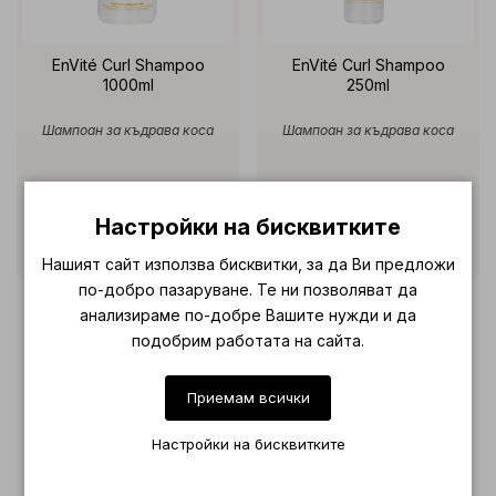
EnVité Curl Shampoo
EnVité Curl Shampoo
1000ml
250ml
Шампоан за къдрава коса
Шампоан за къдрава коса
€ 20.20 (39.51 лв.)
€ 10.23 (20.01 лв.)
Настройки на бисквитките
Нашият сайт използва бисквитки, за да Ви предложи
по-добро пазаруване. Те ни позволяват да
анализираме по-добре Вашите нужди и да
подобрим работата на сайта.
Приемам всички
Настройки на бисквитките