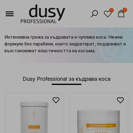
0
0
Интензивна грижа за къдравата и чуплива коса. Нежни
формули без парабени, които хидратират, подхранват и
възстановяват еластичността на косъма.
Dusy Professional за къдрава коса