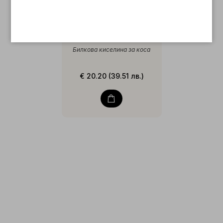
EnVité Herbal Acid
1000ml
Билкова киселина за коса
€ 20.20 (39.51 лв.)