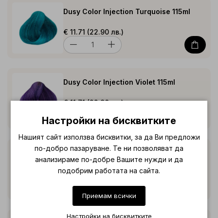
Dusy Color Injection Turquoise 115ml
€ 11.71 (22.90 лв.)
Dusy Color Injection Violet 115ml
€ 11.71 (22.90 лв.)
Настройки на бисквитките
Нашият сайт използва бисквитки, за да Ви предложи
по-добро пазаруване. Те ни позволяват да
Dusy Color Injection White 115ml
анализираме по-добре Вашите нужди и да
подобрим работата на сайта.
€ 11.71 (22.90 лв.)
Приемам всички
Настройки на бисквитките